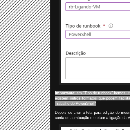
Importante:
em "Tipo de runbook" iremos uti
existem outros formatos que podem facili
Trabalho do PowerShell"
Depois de criar a tela para edição do mes
conta de aumtoação e efetuar a ligação da 