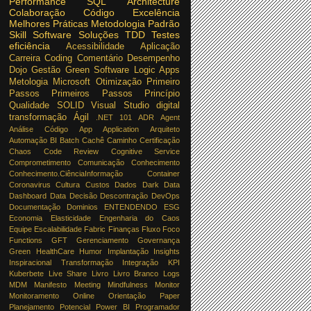
Performance
SQL
Architecture
Colaboração
Código
Excelência
Melhores Práticas
Metodologia
Padrão
Skill
Software
Soluções
TDD
Testes
eficiência
Acessibilidade
Aplicação
Carreira
Coding
Comentário
Desempenho
Dojo
Gestão
Green Software
Logic Apps
Metologia
Microsoft
Otimização
Primeiro
Passos
Primeiros Passos
Princípio
Qualidade
SOLID
Visual Studio
digital
transformação
Ágil
.NET
101
ADR
Agent
Análise Código
App
Application
Arquiteto
Automação
BI
Batch
Cachê
Caminho
Certificação
Chaos
Code Review
Cognitive Service
Comprometimento
Comunicação
Conhecimento
Conhecimento.CiênciaInformação
Container
Coronavirus
Cultura
Custos
Dados
Dark Data
Dashboard
Data
Decisão
Descontração
DevOps
Documentação
Dominios
ENTENDENDO
ESG
Economia
Elasticidade
Engenharia do Caos
Equipe
Escalabilidade
Fabric
Finanças
Fluxo
Foco
Functions
GFT
Gerenciamento
Governança
Green
HealthCare
Humor
Implantação
Insights
Inspiracional Transformação
Integração
KPI
Kuberbete
Live Share
Livro
Livro Branco
Logs
MDM
Manifesto
Meeting
Mindfulness
Monitor
Monitoramento
Online
Orientação
Paper
Planejamento
Potencial
Power BI
Programador