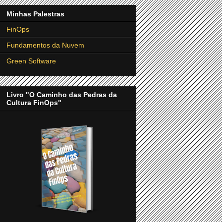
Minhas Palestras
FinOps
Fundamentos da Nuvem
Green Software
Livro "O Caminho das Pedras da
Cultura FinOps"