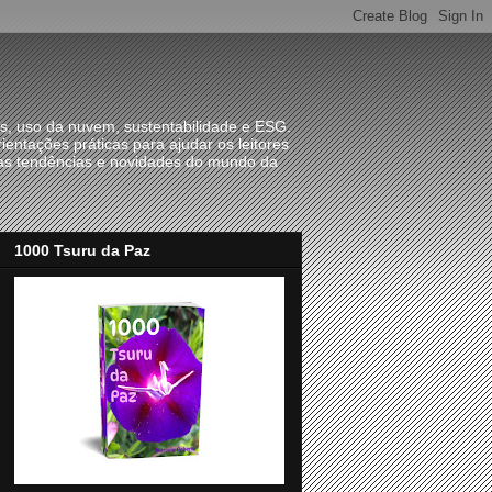
as, uso da nuvem, sustentabilidade e ESG.
ientações práticas para ajudar os leitores
imas tendências e novidades do mundo da
1000 Tsuru da Paz