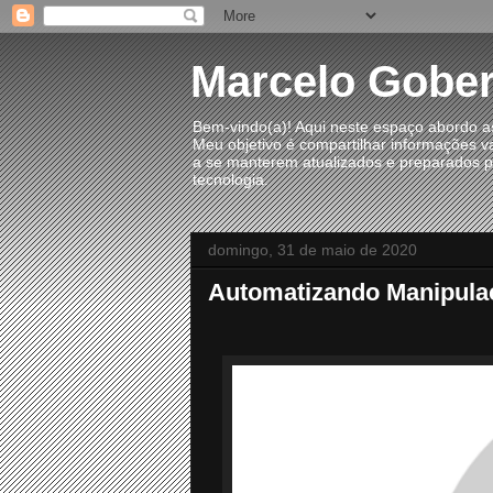
Marcelo Gober
Bem-vindo(a)! Aqui neste espaço abordo as
Meu objetivo é compartilhar informações va
a se manterem atualizados e preparados pa
tecnologia.
domingo, 31 de maio de 2020
Automatizando Manipula