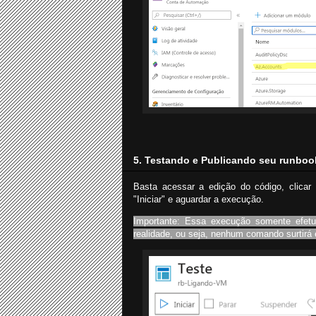
5. Testando e Publicando seu runboo
Basta acessar a edição do código, clicar
"Iniciar" e aguardar a execução.
Importante: Essa execução somente efet
realidade, ou seja, nenhum comando surtirá 