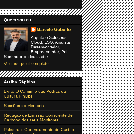
Quem sou eu
Marcelo Goberto
Arquiteto Soluções
Cloud, ESG, Analista
Desenvolvedor,
Empreendedor, Pai,
Sonhador e Idealizador.
Ver meu perfil completo
Atalho Rápidos
Livro: O Caminho das Pedras da
Cultura FinOps
Sessões de Mentoria
Redução de Emissão Consciente de
Carbono dos seus Monitores
Palestra » Gerenciamento de Custos