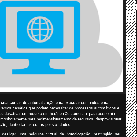
e criar contas de automatização para executar comandos para
iversos cenários que podem necessitar de processos automáticos e
r ou desativar um recurso em horário não comercial para economia
 monitoramente para redimensionamento de recursos, desprovisionar
o, dentre tantas outras possibilidades.
desligar uma máquina virtual de homologação, restringido seu