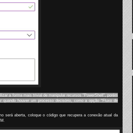
lizar a forma mais trivial de manipular recursos "PowerShell", porém
tar quando houver um processo decisório, como a opção "Fluxo de
mo será aberta, coloque o código que recupera a conexão atual da
VM.