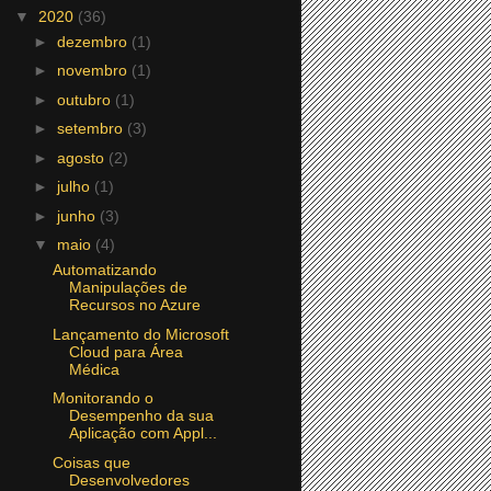
▼
2020
(36)
►
dezembro
(1)
►
novembro
(1)
►
outubro
(1)
►
setembro
(3)
►
agosto
(2)
►
julho
(1)
►
junho
(3)
▼
maio
(4)
Automatizando
Manipulações de
Recursos no Azure
Lançamento do Microsoft
Cloud para Área
Médica
Monitorando o
Desempenho da sua
Aplicação com Appl...
Coisas que
Desenvolvedores