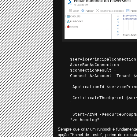
$servicePrincipalConnection
AzureRunAsConnection
$connectionResult =
Connect-AzAccount -Tenant $
-ApplicationId $servicePrin
-CertificateThumbprint $ser
`
Start-AzVM -ResourceGroupN
"vm-homolog"
Sempre que criar um runbook é fundamental
opção "Painel de Teste", porém de executa