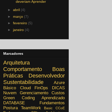
deveriam Aprender
►
abril
(4)
►
março
(7)
►
fevereiro
(5)
►
janeiro
(4)
Marcadores
Arquitetura
Comportamento
Boas
Práticas
Desenvolvedor
Sustentabilidade
Azure
Básico
Cloud
FinOps
DICAS
Nuvem
Gerenciamento Custos
Green Coding
Aprendizado
DATABASE
Fundamentos
Postura
TeamWork
Basic
CCoE