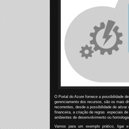
O Portal do Azure fornece a possibilidade d
gerenciamento dos recursos, são os mais d
recorrentes, desde a possibilidade de ativa
financeira, a criação de regras
especiais de
ambientes de desenvolvimento ou homologaçã
Vamos para um exemplo prático, ligar e 