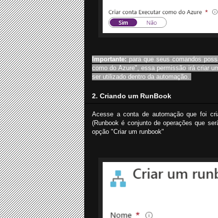
Importante:
para que seus comandos possam
como do Azure", essa permissão irá criar um
ser utilizado dentro da automação.
2. Criando um RunBook
Acesse a conta de automação que foi cria
(Runbook é conjunto de operações que serã
opção "Criar um runbook"