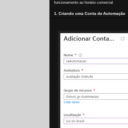
funcionamento ao horário comercial.
1. Criando uma Conta de Automação