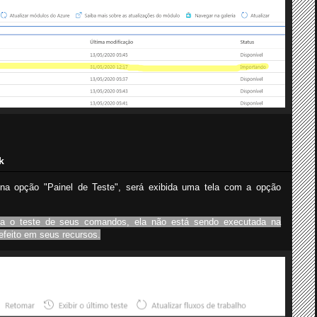
k
 na opção "Painel de Teste", será exibida uma tela com a opção
ua o teste de seus comandos, ela não está sendo executada na
efeito em seus recursos.