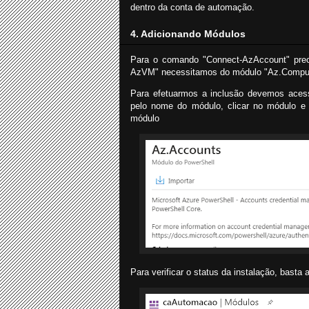
dentro da conta de automação.
4. Adicionando Módulos
Para o comando "Connect-AzAccount" prec
AzVM" necessitamos do módulo "Az.Compute
Para efetuarmos a inclusão devemos acessa
pelo nome do módulo, clicar no módulo e 
módulo
Para verificar o status da instalação, basta