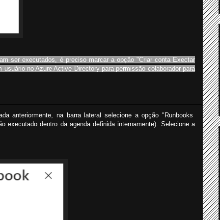
 ser executados, é preciso marcar a opção "Criar conta Exectar
 usuário no Azure Active Directory para permissão colaborador para
da anteriormente, na barra lateral selecione a opção "Runbooks
o executado dentro da agenda definida internamente). Selecione a