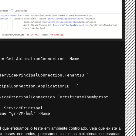
 = Get-AutomationConnection -Name

servicePrincipalConnection.TenantID `
cipalConnection.ApplicationID
`
vicePrincipalConnection.CertificateThumbprint

-ServicePrincipal
ame "gr-VM-hml" -Name

 que efetuamos o teste em ambiente controlado, veja que existe a
r esses comandos, precisamos incluir as bibliotecas necessárias