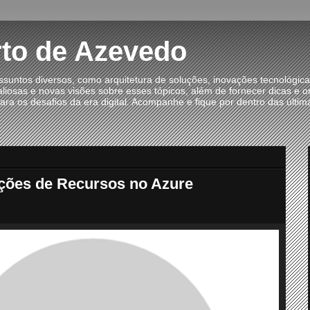
to de Azevedo
suntos diversos, como arquitetura de soluções, inovações tecnológic
liosas e novas visões sobre esses tópicos, além de fornecer dicas e or
ra os desafios da era digital. Acompanhe e fique por dentro das últ
ções de Recursos no Azure