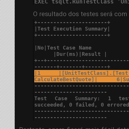
EXEC tsqlt.RunTestClass 'Un
O resultado dos testes será com
+----------------------+
|Test Execution Summary|
+----------------------+
|No|Test Case Name           
      |Dur(ms)|Result |
+--+-------------------------
-------+-------+-------+
|1 |[UnitTestClass].[T
CalculateBestQuote]|      6|S
-----------------------------
-----------------------
Test Case Summary: 1 test
succeeded, 0 failed, 0 errore
-----------------------------
-----------------------