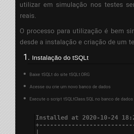
utilizar em simulação nos testes sem
reais.
O processo para utilização é bem s
desde a instalação e criação de um t
Instalação do tSQLt
Baixe tSQLt do site tSQLt.ORG
Acesse ou crie um novo banco de dados
Execute o script tSQLtClass.SQL no banco de dados
Installed at 2020-10-24 18:
+--------------------------
|                          