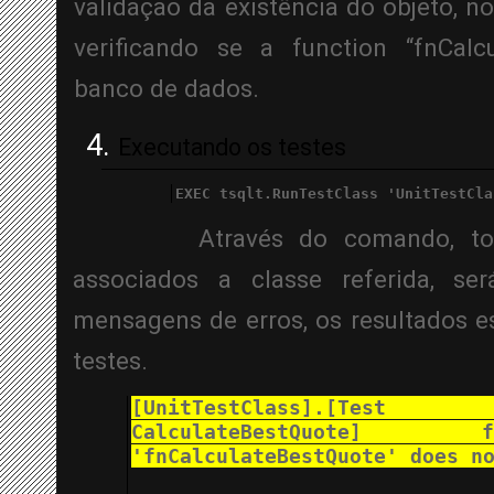
validação da existência do objeto, no
verificando se a function “fnCalcu
banco de dados.
Executando os testes
EXEC tsqlt.RunTestClass 'UnitTestCla
Através do comando, to
associados a classe referida, ser
mensagens de erros, os resultados 
testes.
[UnitTestClass].[Tes
CalculateBestQuote] 
'fnCalculateBestQuote' does n