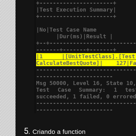
+----------------------+
|Test Execution Summary|
+----------------------+
|No|Test Case Name           
      |Dur(ms)|Result |
+--+-------------------------
-------+-------+-------+
|1 |[UnitTestClass].[T
CalculateBestQuote]|    127|F
-----------------------------
-----------------------
Msg 50000, Level 16, State 10
Test Case Summary: 1 test
succeeded, 1 failed, 0 errore
-----------------------------
-----------------------
Criando a function 