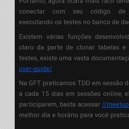
Portanto, agora ficará mais fácil de
conectar com seu código de b
executando os testes no banco de da
Existem várias funções desenvolvid
claro da parte de clonar tabelas e 
testes, existe uma vasta documenta
user-guide/
Na GFT praticamos TDD em sessão de
a cada 15 dias em sessões online, el
participarem, basta acessar 
//meetup
melhor dia e horário para você pratica