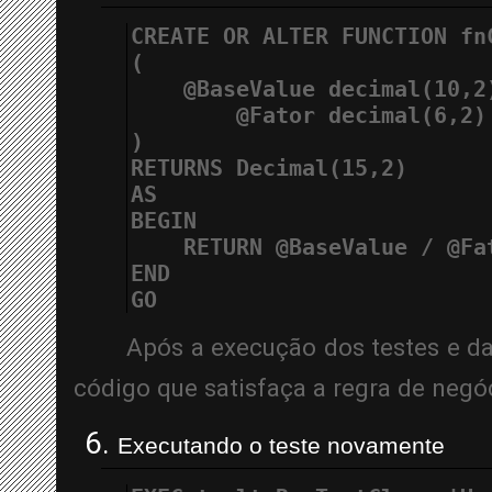
CREATE OR ALTER FUNCTION fn
(
    @BaseValue decimal(10,2
@Fator decimal(6,2)
)
RETURNS Decimal(15,2)
AS
BEGIN
    RETURN @BaseValue / @Fa
END
GO
Após a execução dos testes e da
código que satisfaça a regra de negó
Executando o teste novamente