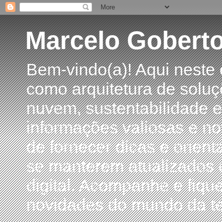
Marcelo Gobert
Bem-vindo(a)! Aqui neste
como arquitetura de soluç
nuvem, sustentabilidade e
informações valiosas e no
de fornecer dicas e orient
se manterem atualizados 
digital. Acompanhe e fiqu
novidades do mundo da te