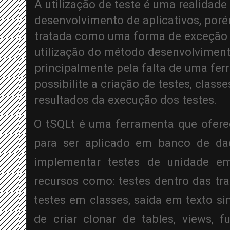
A utilização de teste é uma realidad
desenvolvimento de aplicativos, por
tratada como uma forma de exceção 
utilização do método desenvolvimento
principalmente pela falta de uma fer
possibilite a criação de testes, class
resultados da execução dos testes.
O tSQLt é uma ferramenta que oferec
para ser aplicado em banco de dad
implementar testes de unidade e
recursos como: testes dentro das tr
testes em classes, saída em texto si
de criar clonar de tables, views, f