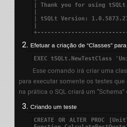
| Thank you for using tSQLt
|                          
| tSQLt Version: 1.0.5873.2
|                          
+--------------------------
Efetuar a criação de “Classes” para
EXEC tSQLt.NewTestClass 'Un
Esse comando irá criar uma class
para executar somente os testes que e
na prática o SQL criará um “Schema
Criando um teste
CREATE OR ALTER PROC [UnitT
Function CalculateBestQuote