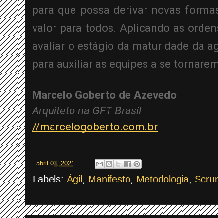
para que possa derivar novas forma
valor para todos. Aplicando as orden
avaliar o estágio da maturidade da ag
para auxiliar as equipes a se tornar
Marcelo Goberto de Azevedo 
Arquiteto na GFT Brasil
//marcelogoberto.com.br
-
abril 03, 2021
Labels:
Ágil
,
Manifesto
,
Metodologia
,
Scru