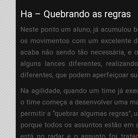
Ha – Quebrando as regras
Neste ponto um aluno, já acumulou bas
os movimentos com um excelente dom
acaba não sendo tão necessária, e o 
alguns lances diferentes, realizan
diferentes, que podem aperfeiçoar sua
Na agilidade, quando um time já exec
o time começa a desenvolver uma matu
permitir a “quebrar algumas regras”,
porque todos os assuntos estão em 
está no radar e o assunto foi tratad