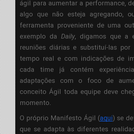
ágil para aumentar a performance, d
algo que não esteja agregando, o
ferramenta proveniente de uma out
exemplo da 
Daily
, digamos que a e
reuniões diárias e substituí-las po
tempo real e com indicações de im
cada time já contém experiência 
adaptações com o foco de aumen
conceito Ágil toda equipe deve che
momento.
O próprio Manifesto Ágil (
aqui
) se d
que se adapta às diferentes realidad