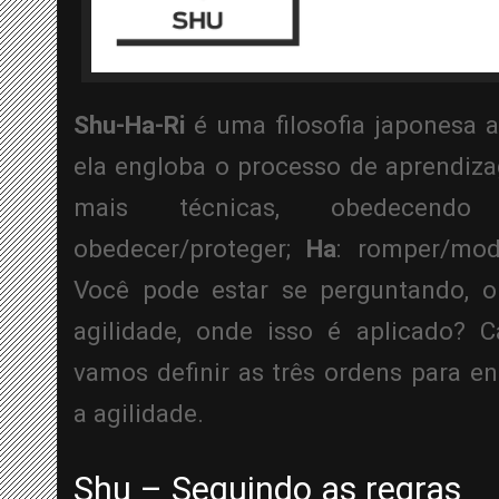
Shu-Ha-Ri
 é uma filosofia japonesa a
ela engloba o processo de aprendiz
mais técnicas, obedecen
obedecer/proteger; 
Ha
: romper/modi
Você pode estar se perguntando, o
agilidade, onde isso é aplicado? C
vamos definir as três ordens para en
a agilidade.
Shu – Seguindo as regras