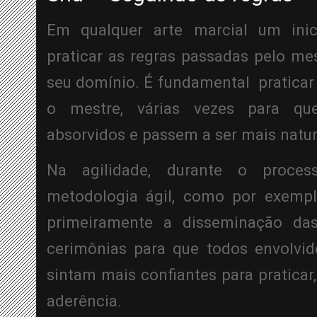
Em qualquer arte marcial um inici
praticar as regras passadas pelo mest
seu domínio. É fundamental  praticar
o mestre, várias vezes para qu
absorvidos e passem a ser mais natur
Na agilidade, durante o proce
metodologia ágil, como por exempl
primeiramente a disseminação das 
cerimônias para que todos envolvid
sintam mais confiantes para praticar
aderência.