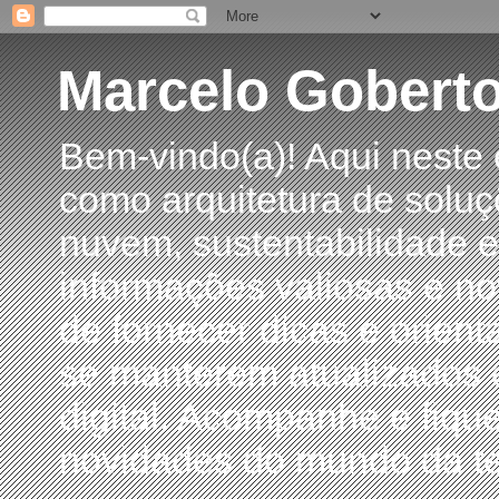
Marcelo Gobert
Bem-vindo(a)! Aqui neste
como arquitetura de soluç
nuvem, sustentabilidade e
informações valiosas e no
de fornecer dicas e orient
se manterem atualizados 
digital. Acompanhe e fiqu
novidades do mundo da te