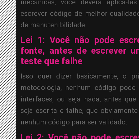
mecânicas, você deverá aplicá-las
escrever código de melhor qualidade
de manutenibilidade.
Lei 1: Você não pode escr
fonte, antes de escrever u
teste que falhe
Isso quer dizer basicamente, o pr
metodologia, nenhum código pode se
interfaces, ou seja nada, antes que 
seja escrita e falhe, que obviamente
nenhum código para ser validado.
Lei 2: Você não pode escre