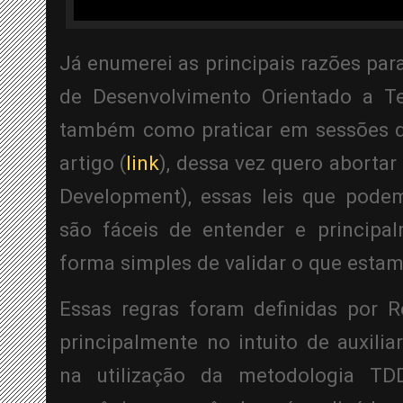
Já enumerei as principais razões para
de Desenvolvimento Orientado a Te
também como praticar em sessões de
artigo (
link
), dessa vez quero abortar 
Development), essas leis que pode
são fáceis de entender e principa
forma simples de validar o que esta
Essas regras foram definidas por Ro
principalmente no intuito de auxilia
na utilização da metodologia TDD