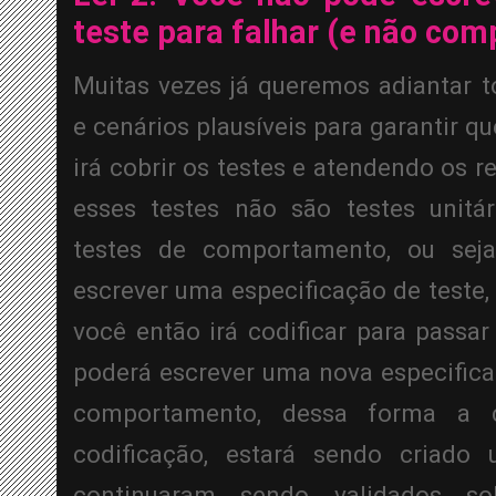
teste para falhar (e não comp
Muitas vezes já queremos adiantar to
e cenários plausíveis para garantir q
irá cobrir os testes e atendendo os r
esses testes não são testes unitár
testes de comportamento, ou seja,
escrever uma especificação de teste, 
você então irá codificar para passar
poderá escrever uma nova especifica
comportamento, dessa forma a ca
codificação, estará sendo criado 
continuaram sendo validados s