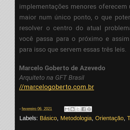
implementações menores oferecem u
maior num único ponto, o que poten
resolver o centro do atual problem
você passa para o próximo e assim 
para isso que servem essas três leis.
Marcelo Goberto de Azevedo 
Arquiteto na GFT Brasil
//marcelogoberto.com.br
-
fevereiro 06, 2021
Labels:
Básico
,
Metodologia
,
Orientação
,