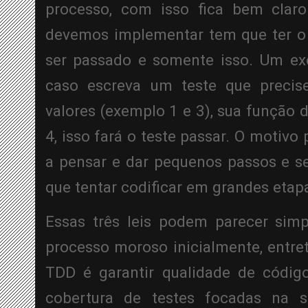
processo, com isso fica bem claro
devemos implementar tem que ter o p
ser passado e somente isso. Um exem
caso escreva um teste que precise
valores (exemplo 1 e 3), sua função 
4, isso fará o teste passar. O motivo 
a pensar e dar pequenos passos e se
que tentar codificar em grandes etap
Essas três leis podem parecer simpl
processo moroso inicialmente, entret
TDD é garantir qualidade de código
cobertura de testes focadas na s