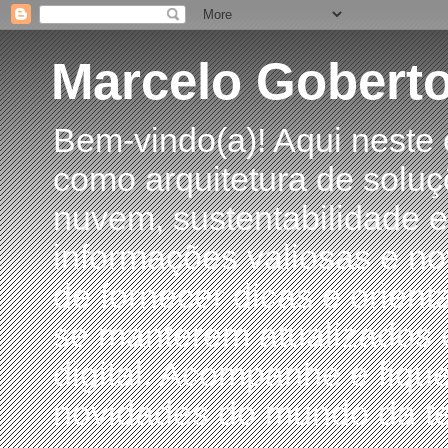
Marcelo Gobert
Bem-vindo(a)! Aqui neste
como arquitetura de soluç
nuvem, sustentabilidade e
informações valiosas e no
de fornecer dicas e orient
se manterem atualizados 
digital. Acompanhe e fiqu
novidades do mundo da te