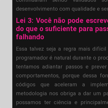
desenvolvimento com qualidade e se
Lei 3: Você não pode escrev
do que o suficiente para pass
falhando
Essa talvez seja a regra mais difíci
programador é natural durante o proc
tentamos adiantar passos e prever 
comportamentos, porque dessa for
códigos que aceleram a impleme
metodologia nos obriga a dar um pa
possamos ter ciência e principalm