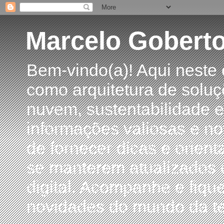
Marcelo Gobert
Bem-vindo(a)! Aqui neste
como arquitetura de soluç
nuvem, sustentabilidade e
informações valiosas e no
de fornecer dicas e orient
se manterem atualizados 
digital. Acompanhe e fiqu
novidades do mundo da te